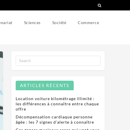
nariat
Sciences
Société
Commerce
ARTICLES RÉCENTS
Location voiture kilométrage illimité :
les différences à connaître entre chaque
offre
Décompensation cardiaque personne
âgée : les 7 signes d’alerte à connaître
Ces genres musicaux rares qui vont vous