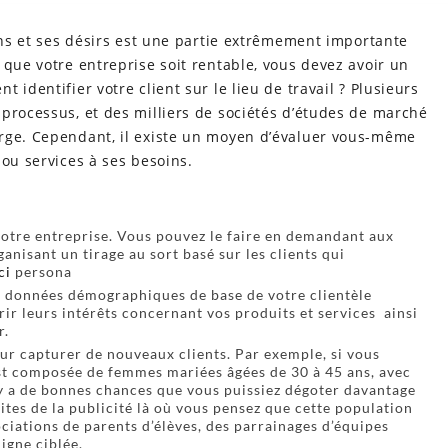
oins et ses désirs est une partie extrêmement importante
 que votre entreprise soit rentable, vous devez avoir un
 identifier votre client sur le lieu de travail ? Plusieurs
processus, et des milliers de sociétés d’études de marché
arge. Cependant, il existe un moyen d’évaluer vous-même
 ou services à ses besoins.
votre entreprise. Vous pouvez le faire en demandant aux
anisant un tirage au sort basé sur les clients qui
ci
persona
s données démographiques de base de votre clientèle
rir leurs intérêts concernant vos produits et services ainsi
r.
r capturer de nouveaux clients. Par exemple, si vous
est composée de femmes mariées âgées de 30 à 45 ans, avec
 y a de bonnes chances que vous puissiez dégoter davantage
tes de la publicité là où vous pensez que cette population
ociations de parents d’élèves, des parrainages d’équipes
ligne ciblée.