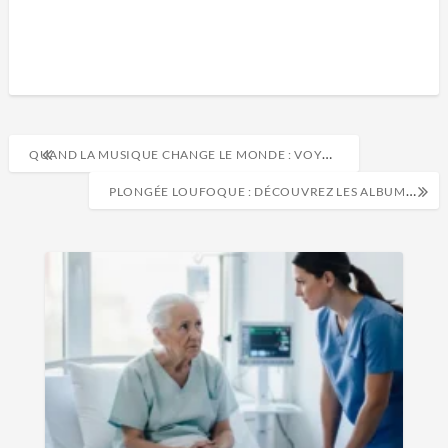
QUAND LA MUSIQUE CHANGE LE MONDE : VOYAGES AU CŒUR DE L’IMPACT SOCIAL
PLONGÉE LOUFOQUE : DÉCOUVREZ LES ALBUMS ABSURDES QUI VONT SECOUER VOS PLAYLISTS