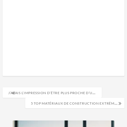
J’AVAIS L’IMPRESSION D’ÊTRE PLUS PROCHE D’UNE CERTAINE MANIÈRE DE L’ART ARABE’
5 TOP MATÉRIAUX DE CONSTRUCTION EXTRÊMEMENT DURABLES ET À LONGUE DURÉE DE VIE